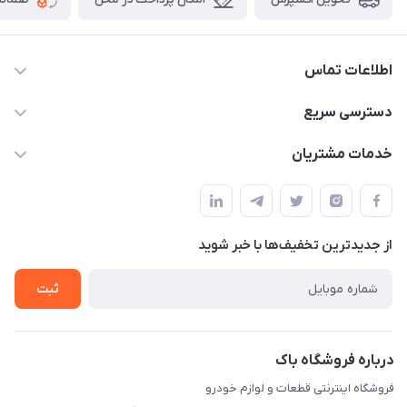
اطلاعات تماس
09021000855
دسترسی سریع
info@bak.ir
حساب کاربری
خدمات مشتریان
تهران - خیابان ملت
مجله فروشگاه
قوانین و مقررات
لیست محصولات
حریم خصوصی
درباره ما
از جدید‌ترین تخفیف‌ها با‌ خبر شوید
راهنما
تماس با ما
ثبت
درباره فروشگاه باک
فروشگاه اینترنتی قطعات و لوازم خودرو