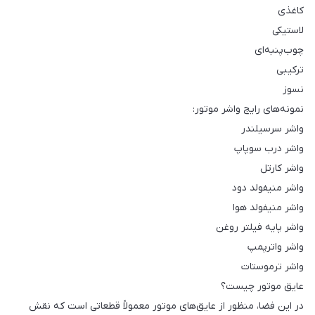
کاغذی
لاستیکی
چوب‌پنبه‌ای
ترکیبی
نسوز
نمونه‌های رایج واشر موتور:
واشر سرسیلندر
واشر درب سوپاپ
واشر کارتل
واشر منیفولد دود
واشر منیفولد هوا
واشر پایه فیلتر روغن
واشر واترپمپ
واشر ترموستات
عایق موتور چیست؟
در این فضا، منظور از عایق‌های موتور معمولاً قطعاتی است که نقش