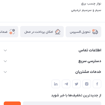
نوار چسب برق
سیم و سرسیم ترمیمی
امکان پرداخت در محل
ضمانت
تحویل اکسپرس
اطلاعات تماس
09021000855
دسترسی سریع
info@bak.ir
حساب کاربری
خدمات مشتریان
تهران - خیابان ملت
مجله فروشگاه
قوانین و مقررات
لیست محصولات
حریم خصوصی
درباره ما
از جدید‌ترین تخفیف‌ها با‌ خبر شوید
راهنما
تماس با ما