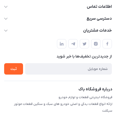
اطلاعات تماس
09021000855
دسترسی سریع
info@bak.ir
حساب کاربری
خدمات مشتریان
تهران - خیابان ملت
مجله فروشگاه
قوانین و مقررات
لیست محصولات
حریم خصوصی
درباره ما
از جدید‌ترین تخفیف‌ها با‌ خبر شوید
راهنما
تماس با ما
ثبت
درباره فروشگاه باک
فروشگاه اینترنتی قطعات و لوازم خودرو
ارائه انواع قطعات یدکی و اصلی خودرو های سبک و سنگین قطعات موتور
سیکلت