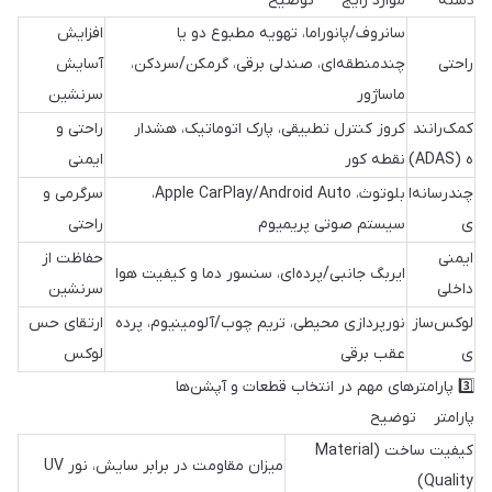
دسته موارد رایج توضیح
سانروف/پانوراما، تهویه مطبوع دو یا
افزایش
راحتی
چندمنطقه‌ای، صندلی برقی، گرمکن/سردکن،
آسایش
ماساژور
سرنشین
کمک‌رانند
کروز کنترل تطبیقی، پارک اتوماتیک، هشدار
راحتی و
ه (ADAS)
نقطه کور
ایمنی
چند‌رسانه‌ا
بلوتوث، Apple CarPlay/Android Auto،
سرگرمی و
ی
سیستم صوتی پریمیوم
راحتی
ایمنی
حفاظت از
ایربگ جانبی/پرده‌ای، سنسور دما و کیفیت هوا
داخلی
سرنشین
لوکس‌ساز
نورپردازی محیطی، تریم چوب/آلومینیوم، پرده
ارتقای حس
ی
عقب برقی
لوکس
3️⃣ پارامترهای مهم در انتخاب قطعات و آپشن‌ها
پارامتر توضیح
کیفیت ساخت (Material
میزان مقاومت در برابر سایش، نور UV
Quality)