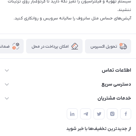
سیستم تهویه و فیلتراسیون را تمیز نگه دارید تا گردوغبار روی تزئینات
ننشیند.
آپشن‌های حساس مثل سانروف را سالیانه سرویس و روانکاری کنید.
امکان پرداخت در محل
ضمانت
تحویل اکسپرس
اطلاعات تماس
09021000855
دسترسی سریع
info@bak.ir
حساب کاربری
خدمات مشتریان
تهران - خیابان ملت
مجله فروشگاه
قوانین و مقررات
لیست محصولات
حریم خصوصی
درباره ما
از جدید‌ترین تخفیف‌ها با‌ خبر شوید
راهنما