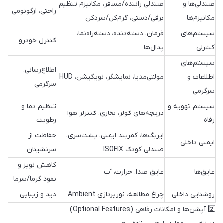
صندلی‌ها و
صندلی راننده/مسافر، مکانیزم تنظیم
راحتی، ارگونومی
مکانیزم‌ها
برقی/دستی، گرم‌کن/سرد‌کن
سیستم‌های
فرمان، دسته‌دنده، دسته‌راه‌نما،
کنترل خودرو
کنترلی
پدال‌ها
سیستم‌های
اطلاع‌رسانی،
اطلاعات و
مولتی‌مدیا، نمایشگر، نویگیشن، HUD
سرگرمی
سرگرمی
سیستم تهویه و
تنظیم دما و
دریچه‌های کولر، بخاری، کنترلر هوا
رفاه
رطوبت
ایربگ‌ها، کمربند ایمنی، پشت‌سری،
حفاظت از
ایمنی داخلی
صندلی کودک ISOFIX
سرنشینان
کاهش نویز و
عایق‌ها
عایق صدا، حرارت، آب
نفوذ گرما/سرما
روشنایی داخلی
چراغ مطالعه، نورپردازی Ambient
دید و زیبایی
2️⃣ آپشن‌ها و امکانات رفاهی (Optional Features)