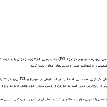
رله دوبل به عنوان کلید اصلی تغذیه سیستم انژکتور، وظیفه رساندن برق به کامپیوتر خ
رله دوبل (Double Relay) مغز توزیع بر
از رایج‌ترین دلایل استارت خوردن و روشن نشدن خودروهای خانواده پژو و پر
ی bak.ir، مجموعه‌ای از بهترین برندهای رله دوبل بازار را با بالاترین کیفیت متریال پلاتین و عا