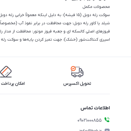
محصولات مکمل
سوکت رله دوبل (۱۵ فیشه): به دلیل اینکه معمولاً خرابی رله دوبل همراه با ذوب شدن یا شل شدن سوکت آن است.
شیلد یا کاور رله دوبل: جهت محافظت در برابر نفوذ آب (مخصوصاً در پژو ۴۰۵ که رله دوبل نزدیک جلوپنجره ن
فیوزهای اصلی کالسکه ای و جعبه فیوز موتور: محافظت از مدار رل
اسپری کنتاکت‌شور (خشک): جهت تمیز کردن پایه‌ها و سوکت رله د
تحویل اکسپرس
امکان پرداخت 
اطلاعات تماس
09021000855