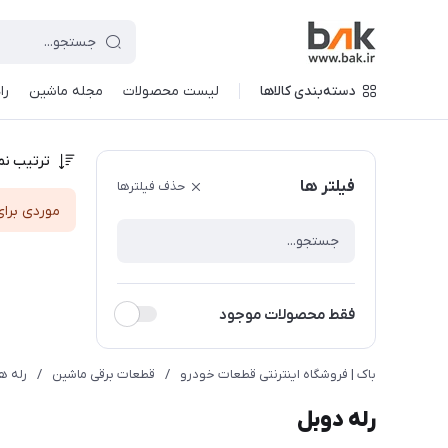
دسته‌بندی کالاها
لیست محصولات
مجله ماشین
را
ترتیب نم
فیلتر ها
حذف فیلترها
موردی برای
فقط محصولات موجود
باک | فروشگاه اینترنتی قطعات خودرو
/
قطعات برقی ماشین
/
رله ها
رله دوبل