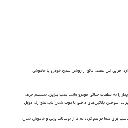
ودرو (ECU)، پمپ بنزین، انژکتورها و کوئل را بر عهده دارد. خرابی این قطعه مانع از روشن شدن خودرو یا خاموشی
ق در بخش موتور خودروهای انژکتوری است. این قطعه با دریافت فرمان از سوئیچ و ECU، برق با ولتاژ پایدار را به قطعات حیاتی خودرو مانند پمپ بنزین، سیستم جرقه
اید، سوختن پلاتین‌های داخلی یا ذوب شدن پایه‌های رله دوبل
یق‌بندی حرارتی مناسب برای شما فراهم کرده‌ایم تا از نوسانات برقی و خاموش شدن