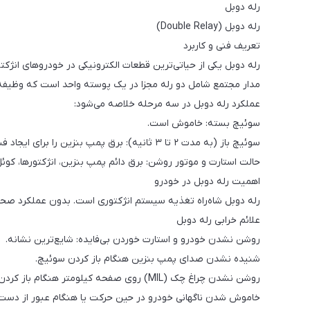
رله دوبل
رله دوبل (Double Relay)
تعریف فنی و کاربرد
رله دوبل یکی از حیاتی‌ترین قطعات الکترونیکی در خودروهای انژکت
مدار مجتمع شامل دو رله مجزا در یک پوسته واحد است که وظیفه 
عملکرد رله دوبل در سه مرحله خلاصه می‌شود:
سوئیچ بسته: خاموش است.
سوئیچ باز (به مدت ۲ تا ۳ ثانیه): برق پمپ بنزین را برای ایجاد فشار اولیه پشت انژکتورها وصل می‌کند و برق موقت ECU را تأمین می‌کند.
حالت استارت و موتور روشن: برق دائم پمپ بنزین، انژکتورها، کوئل دوبل، شیر بر
اهمیت رله دوبل در خودرو
رله دوبل شاه‌راه تغذیه سیستم انژکتوری است. بدون عملکرد صحیح
علائم خرابی رله دوبل
روشن نشدن خودرو و استارت خوردن بی‌فایده: شایع‌ترین نشانه.
شنیده نشدن صدای پمپ بنزین هنگام باز کردن سوئیچ.
روشن نشدن چراغ چک (MIL) روی صفحه کیلومتر هنگام باز کردن سوئیچ (نشان‌دهنده عدم ارسال برق به ECU).
خاموش شدن ناگهانی خودرو در حین حرکت یا هنگام عبور از دست‌ا