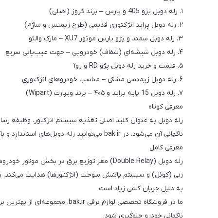
۱. رله دوبل پژو 405 و پارس – برند کروز (اصلی)
۲. رله دوبل پراید انژکتوری قدیمی (طرح زیمنس و ساژم)
۳. رله دوبل سمند و پژو پارس موتور XU7 – مارک والئو
۴. رله دوبل شیشه‌ای (شفاف) خودرویی – جهت عیب‌یابی سریع
۵. قیمت و خرید رله دوبل پژو RD و روآ
۶. رله دوبل زیمنسی مشکی – مناسب خودروهای انژکتوری
۷. رله دوبل 15 پایه پراید و ۴۰۵ – برند ویپارت (Wipart)
معرفی کوتاه
ناگهانی آن می‌شود. در bak.ir می‌توانید رله دوبل‌های استاندارد و باکیفیت را با اتصالات مسی و پلاتین‌های مقاوم تهیه کنید.
معرفی کامل
زنی (کوئل) و سیستم پاشش سوخت (انژکتورها) هدایت می‌کند. یکی 
به دلیل جریان کشی زیاد است.
ما در فروشگاه تخصصی لوازم برق
ناگهانی خودرو جلوگیری شود.