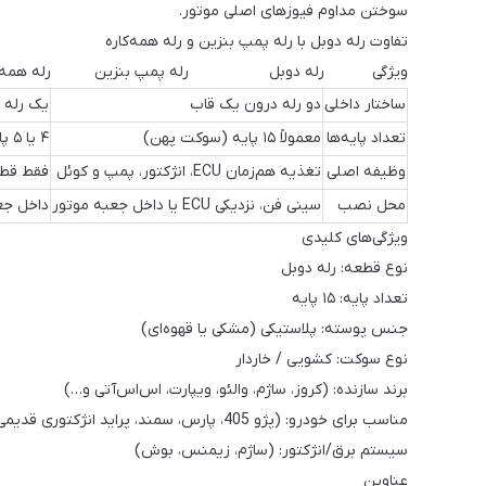
سوختن مداوم فیوزهای اصلی موتور.
تفاوت رله دوبل با رله پمپ بنزین و رله همه‌کاره
ویژگی رله دوبل رله پمپ بنزین رله همه‌کاره (versal
ساختار داخلی
دو رله درون یک قاب
یک رله 
تعداد پایه‌ها
معمولاً ۱۵ پایه (سوکت پهن)
۴ یا ۵ پایه
وظیفه اصلی
تغذیه هم‌زمان ECU، انژکتور، پمپ و کوئل
فقط قطع
محل نصب
سینی فن، نزدیکی ECU یا داخل جعبه موتور
داخل جع
ویژگی‌های کلیدی
نوع قطعه: رله دوبل
تعداد پایه: ۱۵ پایه
جنس پوسته: پلاستیکی (مشکی یا قهوه‌ای)
نوع سوکت: کشویی / خاردار
برند سازنده: (کروز، ساژم، والئو، ویپارت، اس‌اس‌آتی و…)
مناسب برای خودرو: (پژو 405، پارس، سمند، پراید انژکتوری قدیمی، RD)
سیستم برق/انژکتور: (ساژم، زیمنس، بوش)
عناوین