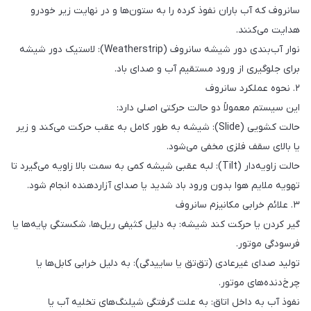
سانروف که آب باران نفوذ کرده را به ستون‌ها و در نهایت زیر خودرو
هدایت می‌کنند.
نوار آب‌بندی دور شیشه سانروف (Weatherstrip): لاستیک دور شیشه
برای جلوگیری از ورود مستقیم آب و صدای باد.
۲. نحوه عملکرد سانروف
این سیستم معمولاً دو حالت حرکتی اصلی دارد:
حالت کشویی (Slide): شیشه به طور کامل به عقب حرکت می‌کند و زیر
یا بالای سقف فلزی مخفی می‌شود.
حالت زاویه‌دار (Tilt): لبه عقبی شیشه کمی به سمت بالا زاویه می‌گیرد تا
تهویه ملایم هوا بدون ورود باد شدید یا صدای آزاردهنده انجام شود.
۳. علائم خرابی مکانیزم سانروف
گیر کردن یا حرکت کند شیشه: به دلیل کثیفی ریل‌ها، شکستگی پایه‌ها یا
فرسودگی موتور.
تولید صدای غیرعادی (تق‌تق یا ساییدگی): به دلیل خرابی کابل‌ها یا
چرخ‌دنده‌های موتور.
نفوذ آب به داخل اتاق: به علت گرفتگی شیلنگ‌های تخلیه آب یا