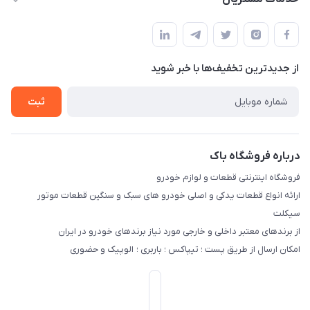
تهران - خیابان ملت
مجله فروشگاه
قوانین و مقررات
لیست محصولات
حریم خصوصی
درباره ما
از جدید‌ترین تخفیف‌ها با‌ خبر شوید
راهنما
تماس با ما
ثبت
درباره فروشگاه باک
فروشگاه اینترنتی قطعات و لوازم خودرو
ارائه انواع قطعات یدکی و اصلی خودرو های سبک و سنگین قطعات موتور
سیکلت
از برندهای معتبر داخلی و خارجی مورد نیاز برندهای خودرو در ایران
امکان ارسال از طریق پست ؛ تیپاکس ؛ باربری ؛ الوپیک و حضوری