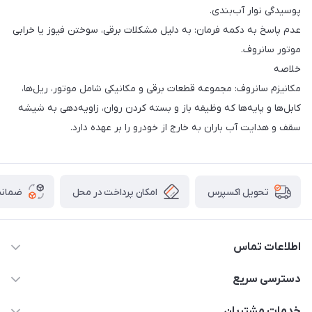
پوسیدگی نوار آب‌بندی.
عدم پاسخ به دکمه فرمان: به دلیل مشکلات برقی، سوختن فیوز یا خرابی
موتور سانروف.
خلاصه
مکانیزم سانروف: مجموعه قطعات برقی و مکانیکی شامل موتور، ریل‌ها،
کابل‌ها و پایه‌ها که وظیفه باز و بسته کردن روان، زاویه‌دهی به شیشه
سقف و هدایت آب باران به خارج از خودرو را بر عهده دارد.
امکان پرداخت در محل
ضمانت
تحویل اکسپرس
اطلاعات تماس
09021000855
دسترسی سریع
info@bak.ir
حساب کاربری
خدمات مشتریان