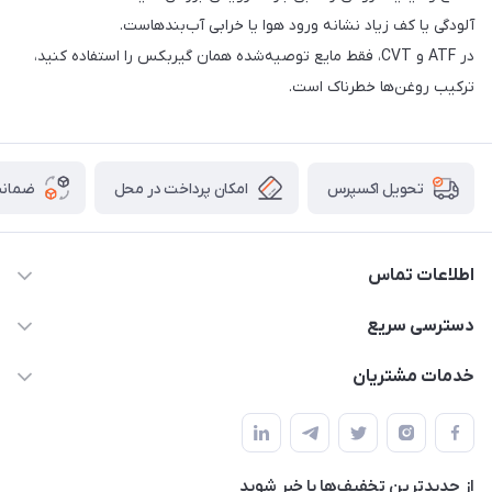
آلودگی یا کف زیاد نشانه ورود هوا یا خرابی آب‌بندهاست.
در ATF و CVT، فقط مایع توصیه‌شده همان گیربکس را استفاده کنید،
ترکیب روغن‌ها خطرناک است.
امکان پرداخت در محل
ضمانت
تحویل اکسپرس
اطلاعات تماس
09021000855
دسترسی سریع
info@bak.ir
حساب کاربری
خدمات مشتریان
تهران - خیابان ملت
مجله فروشگاه
قوانین و مقررات
لیست محصولات
حریم خصوصی
درباره ما
از جدید‌ترین تخفیف‌ها با‌ خبر شوید