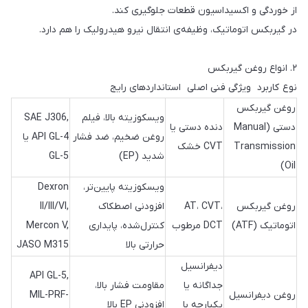
از خوردگی و اکسیداسیون قطعات جلوگیری کند.
در گیربکس اتوماتیک، وظیفه‌ی انتقال نیرو هیدرولیک را هم دارد.
۲. انواع روغن گیربکس
نوع کاربرد ویژگی فنی اصلی استانداردهای رایج
روغن گیربکس
ویسکوزیته بالا، فیلم
SAE J306,
دستی (Manual
دنده دستی یا
روغن ضخیم، ضد فشار
API GL-4 یا
Transmission
CVT خشک
شدید (EP)
GL-5
Oil)
ویسکوزیته پایین‌تر،
Dexron
روغن گیربکس
AT، CVT،
افزودنی اصطکاک
II/III/VI,
اتوماتیک (ATF)
DCT مرطوب
کنترل‌شده، پایداری
Mercon V,
حرارتی بالا
JASO M315
دیفرانسیل
API GL-5,
جداگانه یا
مقاومت فشار بالا،
روغن دیفرانسیل
MIL-PRF-
یکپارچه با
افزودنی EP بالا