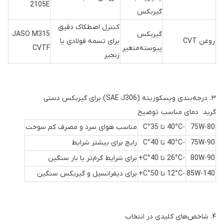
2105E
گیربکس
کنترل اصطکاک دقیق
گیربکس
JASO M315
روغن CVT
برای تسمه فولادی یا
پیوسته‌متغیر
CVTF
زنجیر
۳. درجه‌بندی ویسکوزیته (SAE J306) برای گیربکس دستی
گرید دمای مناسب توضیح
75W-80
-40°C تا 35°C
مناسب هوای سرد و مصرف کم سوخت
75W-90
-40°C تا 40°C
رایج برای بیشتر شرایط
80W-90
-26°C تا 40°C+
برای شرایط گرم‌تر یا بار سنگین
85W-140
-12°C تا 50°C+
برای دیفرانسیل و گیربکس سنگین
۴. شاخص‌های کلیدی در انتخاب