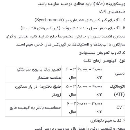
ویسکوزیته (SAE): باید مطابق توصیه سازنده باشد.
طبقه‌بندی API:
GL-4: برای گیربکس‌های هم‌زمان‌ساز (Synchromesh)
GL-5: برای دیفرانسیل با دنده هیپوئید (گیربکس‌های فشار بالا)
پایداری اکسیداسیون و حرارتی: مخصوصاً برای شرایط کاری طولانی و گرم.
سازگاری با آب‌بندها و لاستیک‌ها: در گیربکس‌های خاص مهم است.
۵. تناوب تعویض پیشنهادی
نوع کیلومتر زمان نکته
۴۰,۰۰۰ – ۶۰,۰۰۰
۳ – ۴
تغییر رنگ یا بوی سوختگی
دستی
km
سال
علامت هشدار
اتوماتیک
۴۰,۰۰۰ – ۸۰,۰۰۰
۳ – ۵
طبق دفترچه، در بار سنگین
(ATF)
km
سال
زودتر
۲ – ۴
۳۰,۰۰۰ – ۶۰,۰۰۰
CVT
حساسیت بالاتر به کیفیت مایع
km
سال
۶. نکات مهم نگهداری
سطح و کیفیت روغن را طبق بازه سرویس بررسی کنید.