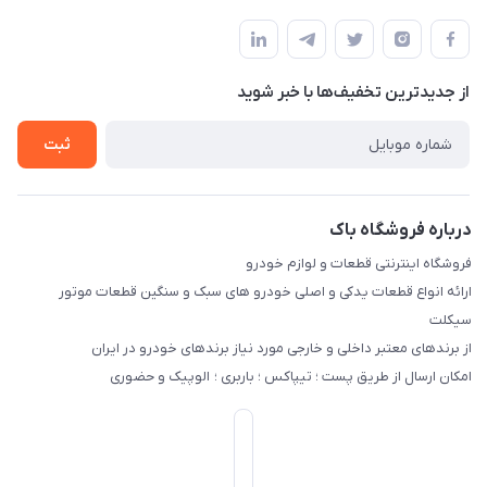
تهران - خیابان ملت
مجله فروشگاه
قوانین و مقررات
لیست محصولات
حریم خصوصی
درباره ما
از جدید‌ترین تخفیف‌ها با‌ خبر شوید
راهنما
تماس با ما
ثبت
درباره فروشگاه باک
فروشگاه اینترنتی قطعات و لوازم خودرو
ارائه انواع قطعات یدکی و اصلی خودرو های سبک و سنگین قطعات موتور
سیکلت
از برندهای معتبر داخلی و خارجی مورد نیاز برندهای خودرو در ایران
امکان ارسال از طریق پست ؛ تیپاکس ؛ باربری ؛ الوپیک و حضوری