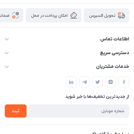
امکان پرداخت در محل
ضمانت
تحویل اکسپرس
اطلاعات تماس
09021000855
دسترسی سریع
info@bak.ir
حساب کاربری
خدمات مشتریان
تهران - خیابان ملت
مجله فروشگاه
قوانین و مقررات
لیست محصولات
حریم خصوصی
درباره ما
از جدید‌ترین تخفیف‌ها با‌ خبر شوید
راهنما
تماس با ما
ثبت