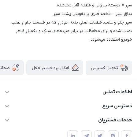
سپر = پوسته بیرونی و قطعه قابل‌مشاهده
دیاق سپر = قطعه فلزی یا تقویتی پشت سپر
سپر جلو و عقب: قطعات اصلی بدنه خودرو که در قسمت جلو و عقب
نصب شده و برای محافظت در برابر ضربه‌های سبک و تکمیل ظاهر
خودرو استفاده می‌شوند.
امکان پرداخت در محل
ضمانت
تحویل اکسپرس
اطلاعات تماس
09021000855
دسترسی سریع
info@bak.ir
حساب کاربری
خدمات مشتریان
تهران - خیابان ملت
مجله فروشگاه
قوانین و مقررات