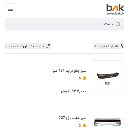
فیلتر محصولات
ترتیب نمایش
:
جدیدترین
سپر جلو پراید 131 صبا
5
1,937,000
تومان
سپر عقب پژو 207
5