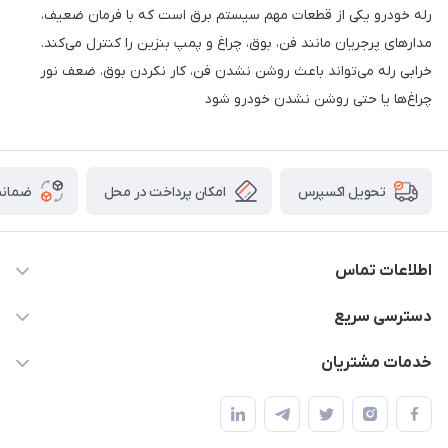
رله خودرو یکی از قطعات مهم سیستم برق است که با فرمان ضعیف،
مدارهای پرجریان مانند فن، بوق، چراغ و پمپ بنزین را کنترل می‌کند.
خرابی رله می‌تواند باعث روشن نشدن فن، کار نکردن بوق، ضعف نور
چراغ‌ها یا حتی روشن نشدن خودرو شود
امکان پرداخت در محل
ضمانت
تحویل اکسپرس
اطلاعات تماس
09021000855
دسترسی سریع
info@bak.ir
حساب کاربری
خدمات مشتریان
تهران - خیابان ملت
مجله فروشگاه
قوانین و مقررات
لیست محصولات
حریم خصوصی