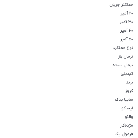
حداکثر جریان
۲۰ آمپر
۳۰ آمپر
۴۰ آمپر
۵۰ آمپر
نوع عملکرد
نرمال باز
نرمال بسته
تبدیلی
برند
کروز
سایپا یدک
ایساکو
والئو
مژده‌کار
فرمول یک