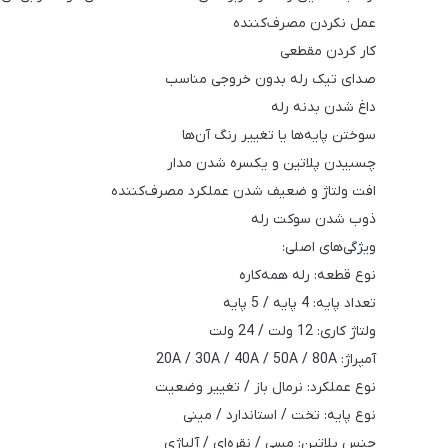
عمل نکردن مصرف‌کننده
کار کردن مقطعی
صدای تیک رله بدون خروجی مناسب
داغ شدن بدنه رله
سوختن پایه‌ها یا تغییر رنگ آن‌ها
چسبیدن پلاتین و یکسره شدن مدار
افت ولتاژ و ضعیف شدن عملکرد مصرف‌کننده
ذوب شدن سوکت رله
ویژگی‌های اصلی:
نوع قطعه: رله همه‌کاره
تعداد پایه: 4 پایه / 5 پایه
ولتاژ کاری: 12 ولت / 24 ولت
آمپراژ: 20A / 30A / 40A / 50A / 80A
نوع عملکرد: نرمال باز / تغییر وضعیت
نوع پایه: تخت / استاندارد / مینی
جنس پلاتین: مسی / نقره‌ای / آلیاژی