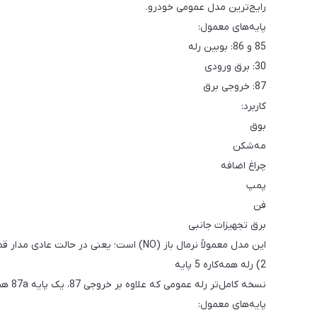
رایج‌ترین مدل عمومی خودرو.
پایه‌های معمول:
85 و 86: بوبین رله
30: برق ورودی
87: خروجی برق
کاربرد:
بوق
مه‌شکن
چراغ اضافه
پمپ
فن
برق تجهیزات جانبی
این مدل معمولاً نرمال باز (NO) است؛ یعنی در حالت عادی مدار قطع است و با تحریک رله، وصل می‌شود.
2) رله همه‌کاره 5 پایه
نسخه کامل‌تر رله عمومی که علاوه بر خروجی 87، یک پایه 87a هم دارد.
پایه‌های معمول: