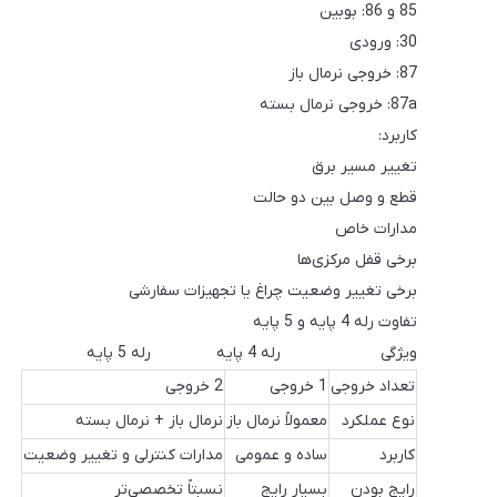
85 و 86: بوبین
30: ورودی
87: خروجی نرمال باز
87a: خروجی نرمال بسته
کاربرد:
تغییر مسیر برق
قطع و وصل بین دو حالت
مدارات خاص
برخی قفل مرکزی‌ها
برخی تغییر وضعیت چراغ یا تجهیزات سفارشی
تفاوت رله 4 پایه و 5 پایه
ویژگی رله 4 پایه رله 5 پایه
تعداد خروجی
1 خروجی
2 خروجی
نوع عملکرد
معمولاً نرمال باز
نرمال باز + نرمال بسته
کاربرد
ساده و عمومی
مدارات کنترلی و تغییر وضعیت
رایج بودن
بسیار رایج
نسبتاً تخصصی‌تر