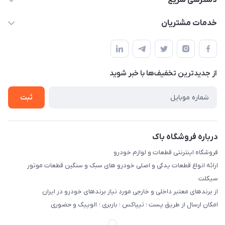
دسترسی سریع
info@bak.ir
حساب کاربری
خدمات مشتریان
تهران - خیابان ملت
مجله فروشگاه
قوانین و مقررات
لیست محصولات
حریم خصوصی
درباره ما
از جدید‌ترین تخفیف‌ها با‌ خبر شوید
راهنما
تماس با ما
ثبت
درباره فروشگاه باک
فروشگاه اینترنتی قطعات و لوازم خودرو
ارائه انواع قطعات یدکی و اصلی خودرو های سبک و سنگین قطعات موتور
سیکلت
از برندهای معتبر داخلی و خارجی مورد نیاز برندهای خودرو در ایران
امکان ارسال از طریق پست ؛ تیپاکس ؛ باربری ؛ الوپیک و حضوری