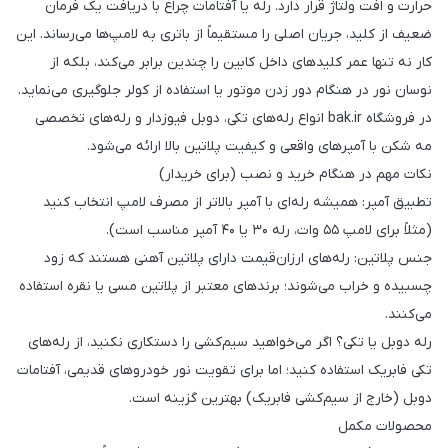
حرارت و افت ولتاژ قرار دارد. رله یا آفتامات چراغ با دریافت یک فرمان
ضعیف از کلید، جریان اصلی را مستقیماً از باتری به لامپ‌ها می‌رساند. این
کار نه تنها عمر کلیدهای داخل کابین را چندین برابر می‌کند، بلکه از
نوسان نور در هنگام دور زدن موتور یا استفاده از کولر جلوگیری می‌نماید.
در فروشگاه bak.ir انواع رله‌های تکی، دوبل فیوزدار و رله‌های تخصصی
مه شکن با آمپرهای واقعی و کیفیت پلاتین بالا ارائه می‌شود.
نکات مهم در هنگام خرید و نصب (برای خریدار)
تطبیق آمپر: همیشه رله‌ای با آمپر بالاتر از مصرف لامپ انتخاب کنید
(مثلاً برای لامپ ۵۵ وات، رله ۳۰ یا ۴۰ آمپر مناسب است).
جنس پلاتین: رله‌های ارزان‌قیمت دارای پلاتین آهنی هستند که زود
چسبیده و خراب می‌شوند؛ برندهای معتبر از پلاتین مسی یا نقره استفاده
می‌کنند.
رله دوبل یا تکی؟ اگر می‌خواهید سیم‌کشی را دستکاری نکنید، از رله‌های
تکی فابریک استفاده کنید؛ اما برای تقویت نور خودروهای قدیمی، آفتامات
دوبل (خارج از سیم‌کشی فابریک) بهترین گزینه است.
محصولات مکمل