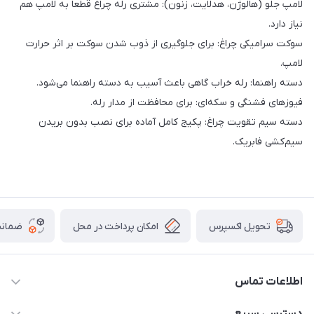
لامپ جلو (هالوژن، هدلایت، زنون): مشتری رله چراغ قطعاً به لامپ هم
نیاز دارد.
سوکت سرامیکی چراغ: برای جلوگیری از ذوب شدن سوکت بر اثر حرارت
لامپ.
دسته راهنما: رله خراب گاهی باعث آسیب به دسته راهنما می‌شود.
فیوزهای فشنگی و سکه‌ای: برای محافظت از مدار رله.
دسته سیم تقویت چراغ: پکیج کامل آماده برای نصب بدون بریدن
سیم‌کشی فابریک.
امکان پرداخت در محل
ضمانت
تحویل اکسپرس
اطلاعات تماس
09021000855