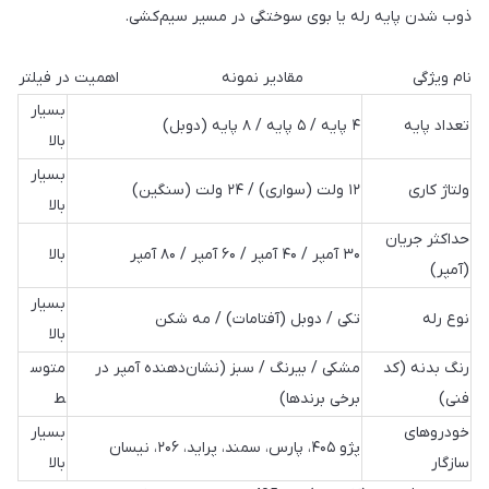
ذوب شدن پایه رله یا بوی سوختگی در مسیر سیم‌کشی.
نام ویژگی مقادیر نمونه اهمیت در فیلتر
بسیار
تعداد پایه
۴ پایه / ۵ پایه / ۸ پایه (دوبل)
بالا
بسیار
ولتاژ کاری
۱۲ ولت (سواری) / ۲۴ ولت (سنگین)
بالا
حداکثر جریان
۳۰ آمپر / ۴۰ آمپر / ۶۰ آمپر / ۸۰ آمپر
بالا
(آمپر)
بسیار
نوع رله
تکی / دوبل (آفتامات) / مه شکن
بالا
رنگ بدنه (کد
مشکی / بیرنگ / سبز (نشان‌دهنده آمپر در
متوس
فنی)
برخی برندها)
ط
خودروهای
بسیار
پژو ۴۰۵، پارس، سمند، پراید، ۲۰۶، نیسان
سازگار
بالا