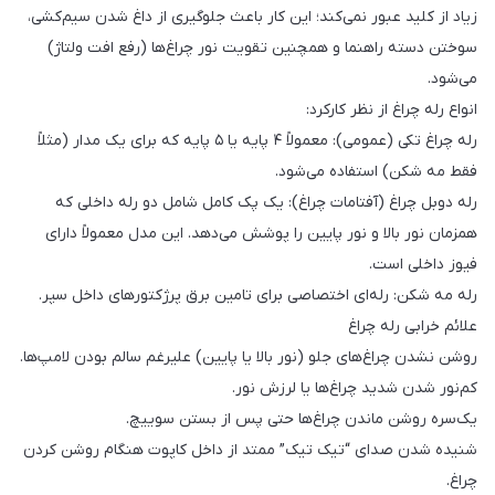
زیاد از کلید عبور نمی‌کند؛ این کار باعث جلوگیری از داغ شدن سیم‌کشی،
سوختن دسته راهنما و همچنین تقویت نور چراغ‌ها (رفع افت ولتاژ)
می‌شود.
انواع رله چراغ از نظر کارکرد:
رله چراغ تکی (عمومی): معمولاً ۴ پایه یا ۵ پایه که برای یک مدار (مثلاً
فقط مه شکن) استفاده می‌شود.
رله دوبل چراغ (آفتامات چراغ): یک پک کامل شامل دو رله داخلی که
همزمان نور بالا و نور پایین را پوشش می‌دهد. این مدل معمولاً دارای
فیوز داخلی است.
رله مه شکن: رله‌ای اختصاصی برای تامین برق پرژکتورهای داخل سپر.
علائم خرابی رله چراغ
روشن نشدن چراغ‌های جلو (نور بالا یا پایین) علیرغم سالم بودن لامپ‌ها.
کم‌نور شدن شدید چراغ‌ها یا لرزش نور.
یک‌سره روشن ماندن چراغ‌ها حتی پس از بستن سوییچ.
شنیده شدن صدای “تیک تیک” ممتد از داخل کاپوت هنگام روشن کردن
چراغ.