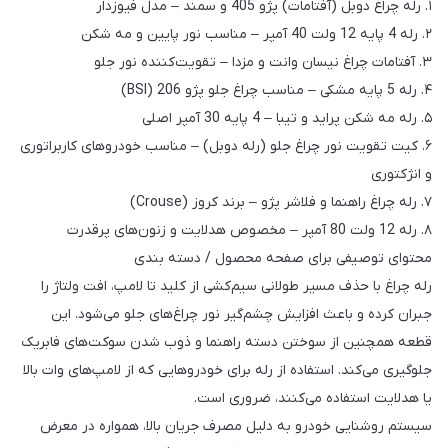
۱. رله چراغ دوبل (آفتامات) پژو 405 و سمند – مدل فیوزدار
۲. رله 4 پایه 12 ولت 40 آمپر – مناسب نور پایین و مه شکن
۳. آفتامات چراغ نیسان وانت و مزدا – تقویت‌کننده نور جلو
۴. رله 5 پایه مشکی – مناسب چراغ جلو پژو 206 (BSI)
۵. رله مه شکن پراید و تیبا – 4 پایه 30 آمپر اصلی
۶. کیت تقویت نور چراغ جلو (رله دوبل) – مناسب خودروهای کاربراتوری
و انژکتوری
۷. رله چراغ راهنما و فلاشر پژو – برند کروز (Crouse)
۸. رله 12 ولت 80 آمپر – مخصوص هدلایت و زنون‌های پرقدرت
محتوای توصیفی برای صفحه محصول / دسته بندی
رله چراغ با حذف مسیر طولانی سیم‌کشی از کلید تا لامپ، افت ولتاژ را
جبران کرده و باعث افزایش چشم‌گیر نور چراغ‌های جلو می‌شود. این
قطعه همچنین از سوختن دسته راهنما و ذوب شدن سوکت‌های فابریک
جلوگیری می‌کند. استفاده از رله برای خودروهایی که از لامپ‌های وات بالا
یا هدلایت استفاده می‌کنند، ضروری است.
سیستم روشنایی خودرو به دلیل مصرف جریان بالا، همواره در معرض