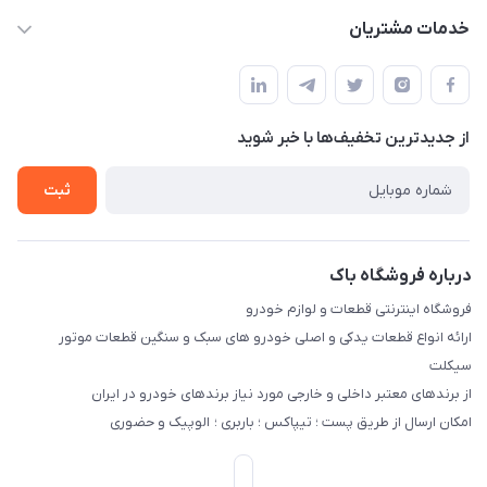
info@bak.ir
حساب کاربری
خدمات مشتریان
تهران - خیابان ملت
مجله فروشگاه
قوانین و مقررات
لیست محصولات
حریم خصوصی
درباره ما
از جدید‌ترین تخفیف‌ها با‌ خبر شوید
راهنما
تماس با ما
ثبت
درباره فروشگاه باک
فروشگاه اینترنتی قطعات و لوازم خودرو
ارائه انواع قطعات یدکی و اصلی خودرو های سبک و سنگین قطعات موتور
سیکلت
از برندهای معتبر داخلی و خارجی مورد نیاز برندهای خودرو در ایران
امکان ارسال از طریق پست ؛ تیپاکس ؛ باربری ؛ الوپیک و حضوری