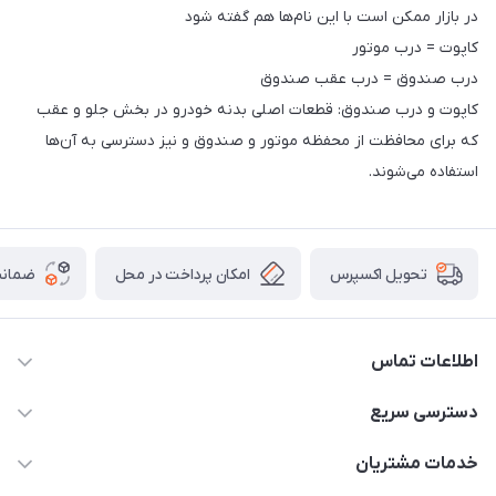
در بازار ممکن است با این نام‌ها هم گفته شود
کاپوت = درب موتور
درب صندوق = درب عقب صندوق
کاپوت و درب صندوق: قطعات اصلی بدنه خودرو در بخش جلو و عقب
که برای محافظت از محفظه موتور و صندوق و نیز دسترسی به آن‌ها
استفاده می‌شوند.
امکان پرداخت در محل
ضمانت
تحویل اکسپرس
اطلاعات تماس
09021000855
دسترسی سریع
info@bak.ir
حساب کاربری
خدمات مشتریان
تهران - خیابان ملت
مجله فروشگاه