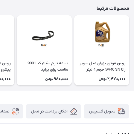
محصولات مرتبط
روغن موتور بهران مدل سوپر
تسمه تایم عظام کد 9001
روغن م
رانا 5w40 SN حجم 4 لیتر
مناسب برای پراید
4 لیتر
00,000
980,000
2,470,000
تومان
تومان
امکان پرداخت در محل
ضمانت
تحویل اکسپرس