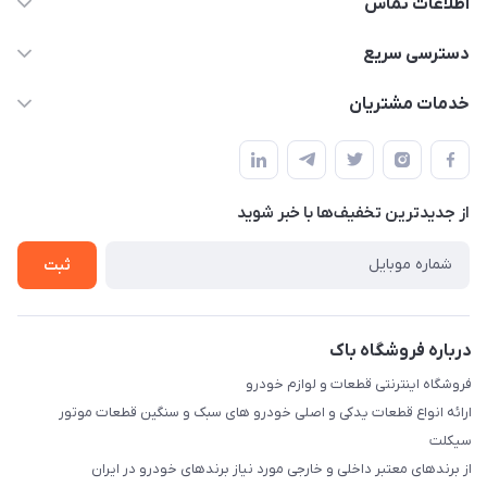
اطلاعات تماس
09021000855
دسترسی سریع
info@bak.ir
حساب کاربری
خدمات مشتریان
تهران - خیابان ملت
مجله فروشگاه
قوانین و مقررات
لیست محصولات
حریم خصوصی
درباره ما
از جدید‌ترین تخفیف‌ها با‌ خبر شوید
راهنما
تماس با ما
ثبت
درباره فروشگاه باک
فروشگاه اینترنتی قطعات و لوازم خودرو
ارائه انواع قطعات یدکی و اصلی خودرو های سبک و سنگین قطعات موتور
سیکلت
از برندهای معتبر داخلی و خارجی مورد نیاز برندهای خودرو در ایران