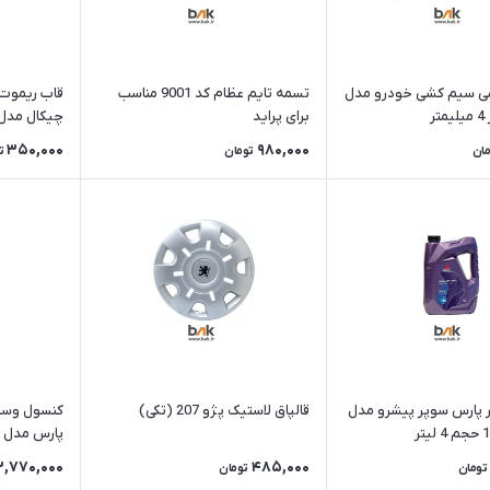
می سیم کشی خودرو مدل
تسمه تایم عظام کد 9001 مناسب
ر
برای پراید
چیکال مدل -411
350,000
980,000
مان
تومان
ت
 پارس سوپر پیشرو مدل
قالپاق لاستیک پژو 207 (تکی)
پارس مدل DA01 مشکی
3,770,000
485,000
تومان
تومان