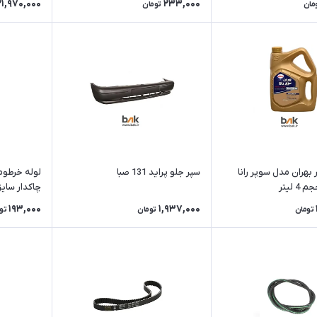
21,970,000
233,000
مان
تومان
بهران مدل سوپر رانا
سپر جلو پراید 131 صبا
لوله خرطو
چاکدار سایز 9 میلیمت
193,000
1,937,000
تومان
تومان
تو