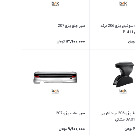
قاب ریموت سوئیچ پژو 206 برند
سپر جلو پژو 207
P
13,900,000
ومان
تومان
کنسول وسط پژو 206 برند ام پی
سپر عقب پژو 207
9,900,000
تومان
تومان