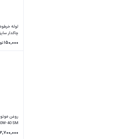
لوله خرطو
چاکدار سایز 4 میلیمت
150,000
تو
روغن موتور
10W-40 SM حجم 4 لیتر
2,700,000