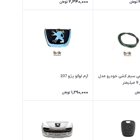
2,340,000
تومان
تومان
می سیم کشی خودرو مدل
آرم لوگو پژو 207
ر
1,290,000
مان
تومان