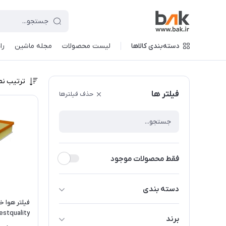
دسته‌بندی کالاها
لیست محصولات
مجله ماشین
را
ترتیب نم
فیلتر ها
حذف فیلترها
فقط محصولات موجود
دسته بندی
فیلتر هوا خ
لوازم مصرفی خودرو
bestquality مناسب برای 
برند